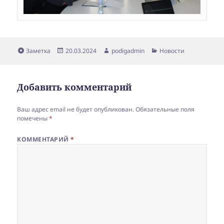
Формат
Опубликовано
Автор
Рубрики
Заметка
20.03.2024
podigadmin
Новости
Добавить комментарий
Ваш адрес email не будет опубликован.
Обязательные поля
помечены
*
КОММЕНТАРИЙ
*