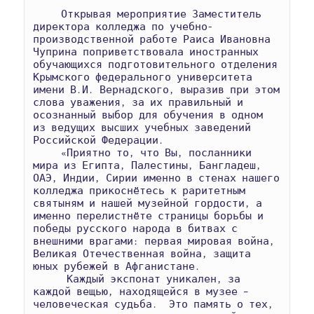
     Открывая мероприятие Заместитель 
директора колледжа по учебно-
производственной работе Раиса Ивановна 
Чуприна поприветствовала иностранных 
обучающихся подготовительного отделения 
Крымского федерального университета 
имени В.И. Вернадского, выразив при этом 
слова уважения, за их правильный и 
осознанный выбор для обучения в одном 
из ведущих высших учебных заведений 
Российской Федерации. 

     «Приятно то, что Вы, посланники 
мира из Египта, Палестины, Бангладеш, 
ОАЭ, Индии, Сирии именно в стенах нашего 
колледжа прикоснётесь к раритетным 
святыням и нашей музейной гордости, а 
именно перелистнёте страницы борьбы и 
победы русского народа в битвах с 
внешними врагами: первая мировая война, 
Великая Отечественная война, защита 
юных рубежей в Афганистане.

      Каждый экспонат уникален, за 
каждой вещью, находящейся в музее – 
человеческая судьба.  Это память о тех, 