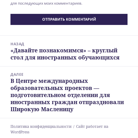
для последующих моих комментариев.
Навигация
НАЗАД
по
«Давайте познакомимся» – круглый
Предыдущая
записям
стол для иностранных обучающихся
запись:
ДАЛЕЕ
В Центре международных
Следующая
образовательных проектов —
запись:
подготовительном отделении для
иностранных граждан отпраздновали
Широкую Масленицу
Политика конфиденциальности
Сайт работает на
WordPress